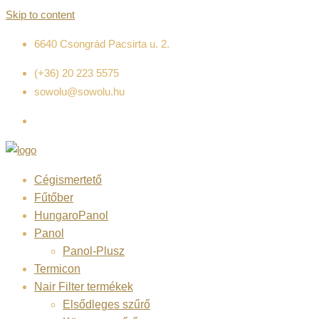
Skip to content
6640 Csongrád Pacsirta u. 2.
(+36) 20 223 5575
sowolu@sowolu.hu
Cégismertető
Fűtőber
HungaroPanol
Panol
Panol-Plusz
Termicon
Nair Filter termékek
Elsődleges szűrő