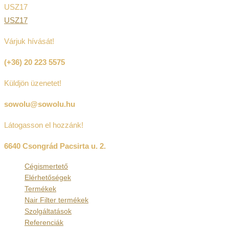
USZ17
USZ17
Várjuk hívását!
(+36) 20 223 5575
Küldjön üzenetet!
sowolu@sowolu.hu
Látogasson el hozzánk!
6640 Csongrád Pacsirta u. 2.
Cégismertető
Elérhetőségek
Termékek
Nair Filter termékek
Szolgáltatások
Referenciák