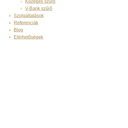
Közepes szűrő
V-Bank szűrő
Szolgáltatások
Referenciák
Blog
Elérhetőségek
SOWOLU-
LÉGTECHNIKA
Kft