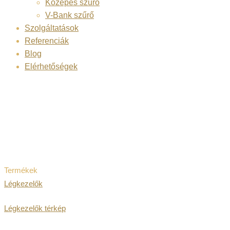
Közepes szűrő
V-Bank szűrő
Szolgáltatások
Referenciák
Blog
Elérhetőségek
SOWOLU-LÉGTEC
Termékek
Légkezelők
Légkezelők térkép