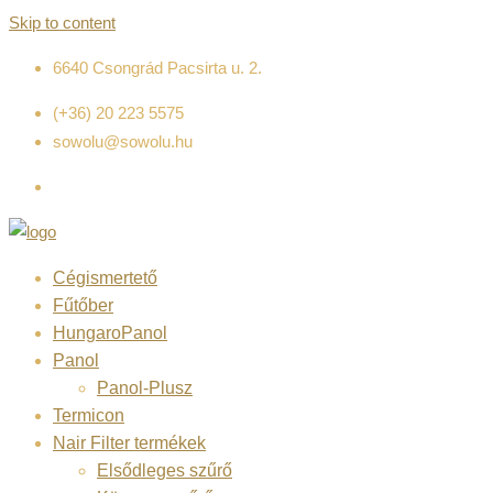
Skip to content
6640 Csongrád Pacsirta u. 2.
(+36) 20 223 5575
sowolu@sowolu.hu
Cégismertető
Fűtőber
HungaroPanol
Panol
Panol-Plusz
Termicon
Nair Filter termékek
Elsődleges szűrő