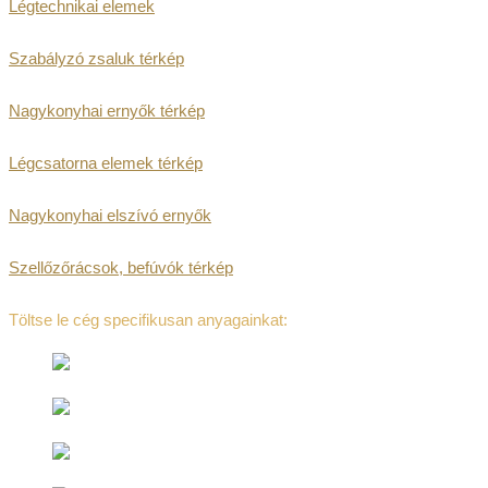
Légtechnikai elemek
Szabályzó zsaluk térkép
Nagykonyhai ernyők térkép
Légcsatorna elemek térkép
Nagykonyhai elszívó ernyők
Szellőzőrácsok, befúvók térkép
Töltse le cég specifikusan anyagainkat: