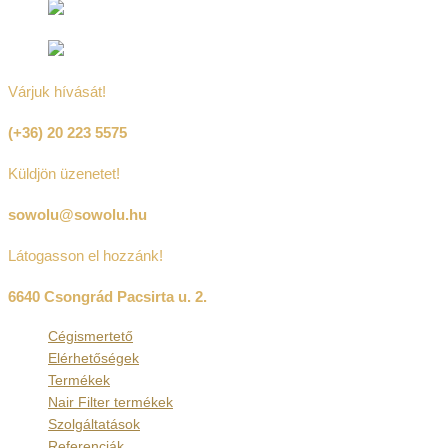
Várjuk hívását!
(+36) 20 223 5575
Küldjön üzenetet!
sowolu@sowolu.hu
Látogasson el hozzánk!
6640 Csongrád Pacsirta u. 2.
Cégismertető
Elérhetőségek
Termékek
Nair Filter termékek
Szolgáltatások
Referenciák